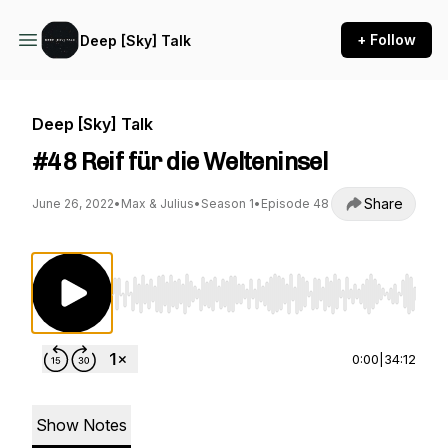
+ Follow
Deep [Sky] Talk
Deep [Sky] Talk
#48 Reif für die Welteninsel
Share
June 26, 2022
•
Max & Julius
•
Season 1
•
Episode 48
Use Left/Right to seek, Home/End to jump to st
0:00
|
34:12
Show Notes