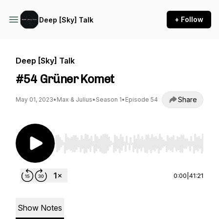
+ Follow
Deep [Sky] Talk
Deep [Sky] Talk
#54 Grüner Komet
Share
May 01, 2023
•
Max & Julius
•
Season 1
•
Episode 54
Use Left/Right to seek, Home/End to jump to st
0:00
|
41:21
Show Notes